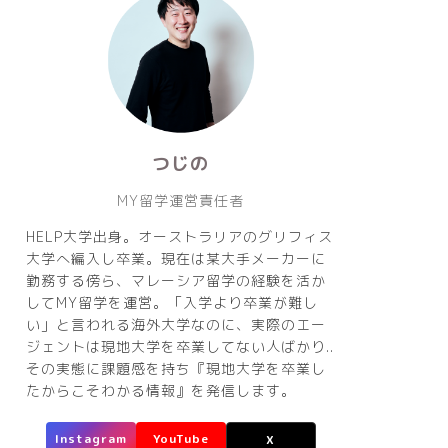
つじの
MY留学運営責任者
HELP大学出身。オーストラリアのグリフィス
大学へ編入し卒業。現在は某大手メーカーに
勤務する傍ら、マレーシア留学の経験を活か
してMY留学を運営。「入学より卒業が難し
い」と言われる海外大学なのに、実際のエー
ジェントは現地大学を卒業してない人ばかり..
その実態に課題感を持ち『現地大学を卒業し
たからこそわかる情報』を発信します。
Instagram
YouTube
X