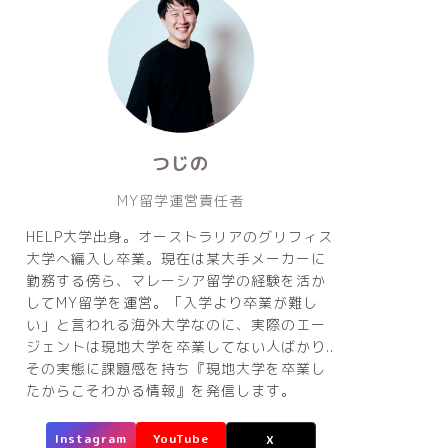
つじの
MY留学運営責任者
HELP大学出身。オーストラリアのグリフィス
大学へ編入し卒業。現在は某大手メーカーに
勤務する傍ら、マレーシア留学の経験を活か
してMY留学を運営。「入学より卒業が難し
い」と言われる海外大学なのに、実際のエー
ジェントは現地大学を卒業してない人ばかり..
その実態に課題感を持ち『現地大学を卒業し
たからこそわかる情報』を発信します。
Instagram
YouTube
X