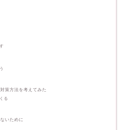
す
う
に対策方法を考えてみた
くる
せないために