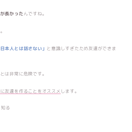
間が長かった
んですね。
す。
く日本人とは話さない」
と意識しすぎたため友達ができま
ことは非常に危険です。
的に友達を作ることをオススメ
します。
を知る
る