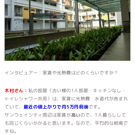
インタビュアー：家賃や光熱費はどのくらいですか？
木村さん：
私の部屋（古い棟の1人部屋・キッチンなし・
トイレシャワー共用）は、家賃に光熱費・水道代が含まれ
ていて、
最近の値上がりで月5万円前後
です。
サンウェイシティ周辺は家賃が
高い
ので、1人暮らしして
も同じくらいかかると思います。なので、平均的な相場で
すね。