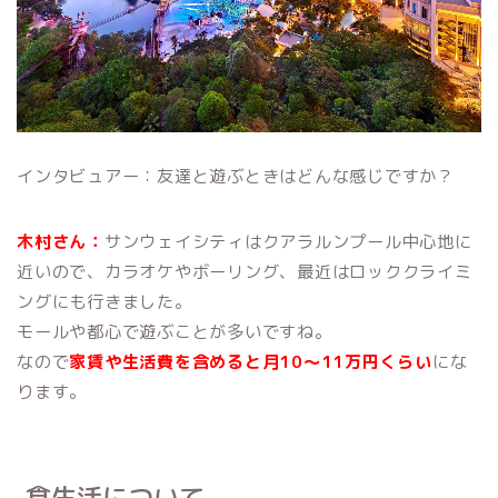
インタビュアー：友達と遊ぶときはどんな感じですか？
木村さん：
サンウェイシティはクアラルンプール中心地に
近いので、カラオケやボーリング、最近はロッククライミ
ングにも行きました。
モールや都心で遊ぶことが多いですね。
なので
家賃や生活費を含めると月10〜11万円くらい
にな
ります。
食生活について