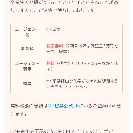
卒業生の立場だからこそアドバイスできることがあ
りますので、ご連絡お待ちしております。
エージェント
MY留学
名
初回無料
（2回目以降は保証金5万円で
相談料
質問し放題）
エージェント
無料
（他社だと10万~40万円かかりま
費用
す）
MY留学経由で入学が決まれば保証金5
特典
万円キャッシュバック
無料相談の予約は
MY留学公式LINE
からご登録いただ
けます。
LINE追加で下記の特典もGETできますので、ぜひ