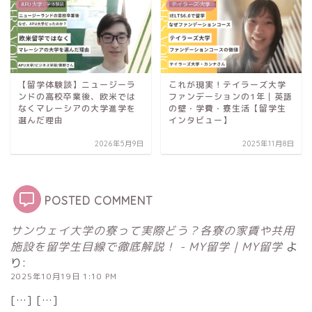
APU大学
テイラーズ大学
【留学体験談】ニュージーラ
これが現実！テイラーズ大学
ンドの高校卒業後、欧米では
ファンデーションの1年｜英語
なくマレーシアの大学進学を
の壁・学費・寮生活【留学生
選んだ理由
インタビュー】
2026年5月9日
2025年11月8日
POSTED COMMENT
サンウェイ大学の寮って実際どう？各寮の家賃や共用
施設を留学生目線で徹底解説！ - MY留学｜MY留学
よ
り:
2025年10月19日 1:10 PM
[…] […]