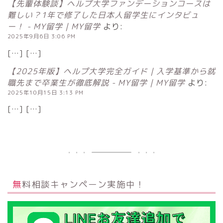
【先輩体験談】ヘルプ大学ファンデーションコースは
難しい？1年で修了した日本人留学生にインタビュ
ー！ - MY留学｜MY留学
より:
2025年9月6日 3:06 PM
[…] […]
【2025年版】ヘルプ大学完全ガイド｜入学基準から就
職先まで卒業生が徹底解説 - MY留学｜MY留学
より:
2025年10月15日 3:13 PM
[…] […]
無料相談キャンペーン実施中！