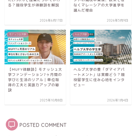
る？現役学生が体験談を解説
なくマレーシアの大学進学を
選んだ理由
2026年6月17日
2026年5月9日
モナッシュ大学
ヘルプ大学
【MUFY体験談】モナッシュ大
ヘルプ大学の寮「ダマイアパ
学ファンデーション7ヶ月間の
ートメント」は実際どう？現
学びと生活のリアル｜単位取
役留学生に住み心地をインタ
得の工夫と英語力アップの秘
ビュー
訣
2025年10月8日
2026年1月4日
POSTED COMMENT