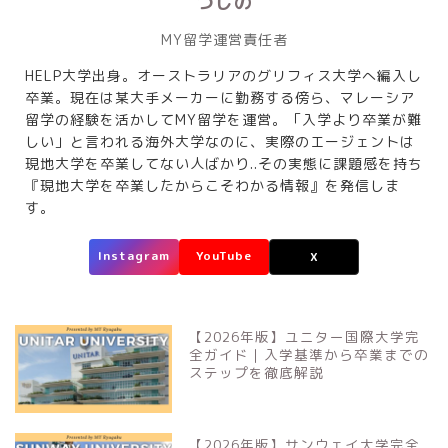
つじの
MY留学運営責任者
HELP大学出身。オーストラリアのグリフィス大学へ編入し
卒業。現在は某大手メーカーに勤務する傍ら、マレーシア
留学の経験を活かしてMY留学を運営。「入学より卒業が難
しい」と言われる海外大学なのに、実際のエージェントは
現地大学を卒業してない人ばかり..その実態に課題感を持ち
『現地大学を卒業したからこそわかる情報』を発信しま
す。
Instagram
YouTube
X
【2026年版】ユニター国際大学完
全ガイド｜入学基準から卒業までの
ステップを徹底解説
【2026年版】サンウェイ大学完全